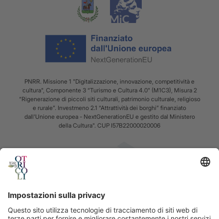
PNRR. Missione 1 "Digitalizzazione, innovazione, competitività e
cultura", Componente 3 “Turismo e Cultura 4.0" (M1C3), Misura 2
“Rigenerazione di piccoli siti culturali, patrimonio culturale, religioso
e rurale”. Investmeno 2.1 “Attrattività dei borghi” finanziato
dall'Unione europea - NextGenerationEU e gestito dal Ministero
della Cultura". CUP I57B22000020006